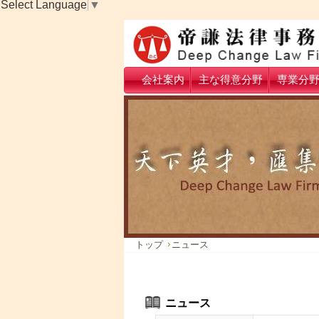
Select Language
▼
会社案内
主な得意分野
専業分
トップ
ニュース
ニュース