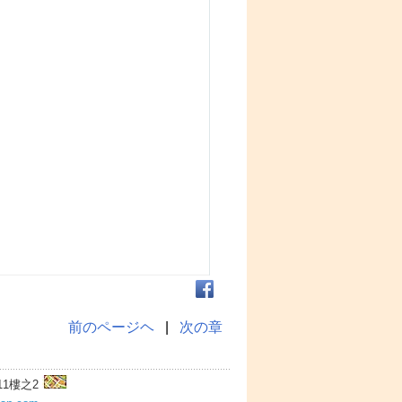
前のページヘ
|
次の章
11樓之2