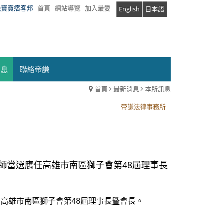
兔寶寶痞客邦
首頁
網站導覽
加入最愛
English
日本語
消息
聯絡帝謙
首頁
最新消息
本所訊息
帝謙法律事務所
帝謙法律事務所
岡儒律師當選膺任高雄市南區獅子會第48屆理事長
選膺任高雄市南區獅子會第48屆理事長暨會長。