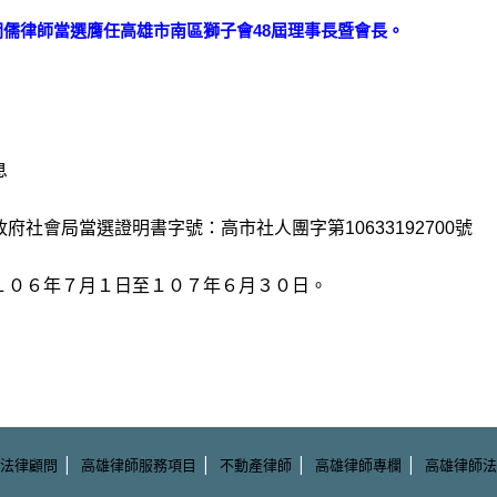
岡儒律師當選膺任高雄市南區獅子會48屆理事長暨會長。
息
府社會局當選證明書字號：高市社人團字第10633192700號
１０６年７月１日至１０７年６月３０日。
|
|
|
|
法律顧問
高雄律師服務項目
不動產律師
高雄律師專欄
高雄律師法