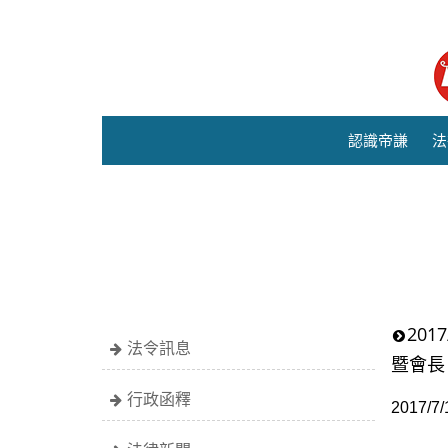
認識帝謙
法
20
法令訊息
暨會長
行政函釋
2017