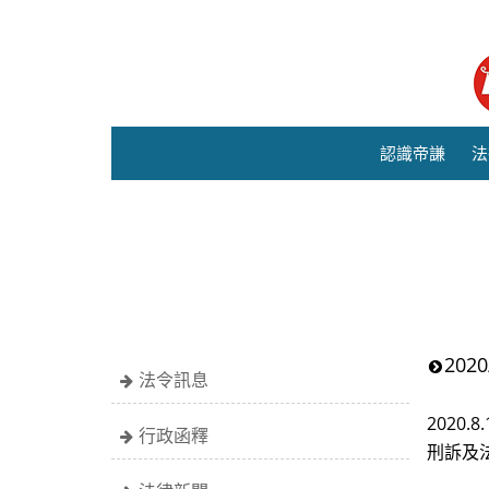
認識帝謙
法
20
法令訊息
2020.
行政函釋
刑訴及