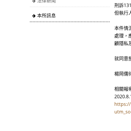
法律新聞
刑訴1
但執行
本所訊息
本件情
處理，
顧隱私
就同意
楊岡儒律師
相關報導
2020.
https:
utm_so