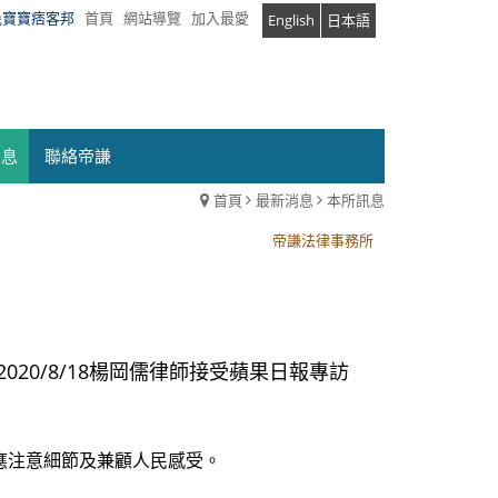
兔寶寶痞客邦
首頁
網站導覽
加入最愛
English
日本語
消息
聯絡帝謙
首頁
最新消息
本所訊息
帝謙法律事務所
帝謙法律事務所
2020/8/18楊岡儒律師接受蘋果日報專訪
應注意細節及兼顧人民感受。