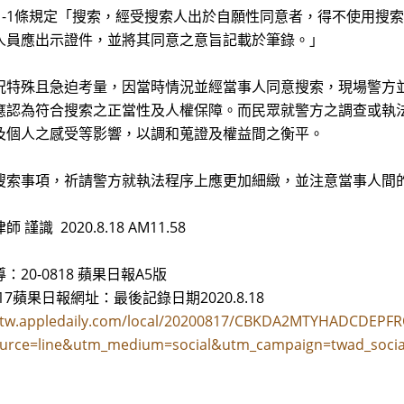
31-1條規定「搜索，經受搜索人出於自願性同意者，得不使用搜
人員應出示證件，並將其同意之意旨記載於筆錄。」
況特殊且急迫考量，因當時情況並經當事人同意搜索，現場警方
應認為符合搜索之正當性及人權保障。而民眾就警方之調查或執
及個人之感受等影響，以調和蒐證及權益間之衡平。
搜索事項，祈請警方就執法程序上應更加細緻，並注意當事人間
 謹識 2020.8.18 AM11.58
：20-0818 蘋果日報A5版
8.17蘋果日報網址：最後記錄日期2020.8.18
//tw.appledaily.com/local/20200817/CBKDA2MTYHADCDEP
urce=line&utm_medium=social&utm_campaign=twad_socia