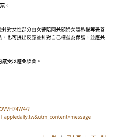
索票。
並針對女性部分由女警陪同兼顧婦女隱私權等妥善
法，也可提出反應並針對自己權益為保護，並應兼
的感受以避免誤會。
FROVVH74W4/?
l_appledaily.tw&utm_content=message