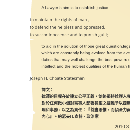
A Lawyer’s aim is to establish justice
to maintain the rights of man ,
to defend the helpless and oppressed,
to succor innocence and to punish guilt;
to aid in the solution of those great question,lega
which are constantly being evolved from the eve
duties that may well challenge the best powers 
intellect and the noblest qualities of the human h
Joseph H. Choate Statesman
譯文：
律師的目標在於建立公平正義，始終堅持維護人
對於任何微小但對當事人影響甚鉅之疑難予以援
理和事務，以之為責任：『善盡思惟，而傾全力
內心』。約瑟夫H.查特．政治家
2010.