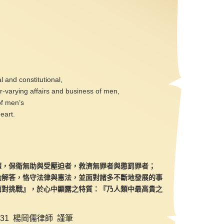
l and constitutional,
r-varying affairs and business of men,
of men’s
eart.
權，保衛無助與受壓迫者，救濟無罪者與懲罰罪者；
助解答，恪守法律與憲法，並面對諸多不斷地發展的事
面對挑戰』，於心中顯露之特質：『乃人類中最高貴之
3.31 楊岡儒律師
謹筆