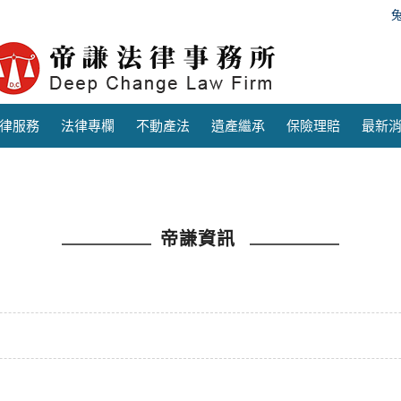
律服務
法律專欄
不動產法
遺產繼承
保險理賠
最新
帝謙資訊