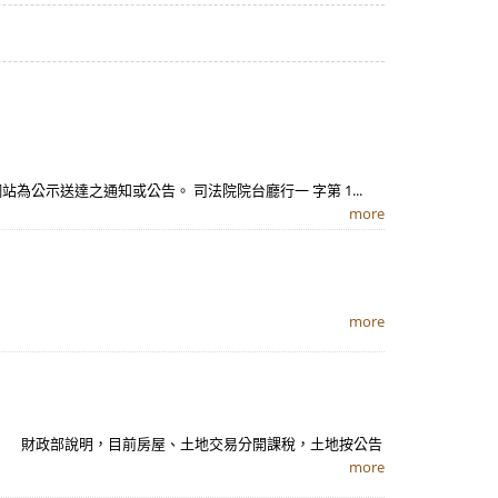
示送達之通知或公告。 司法院院台廳行一 字第 1...
more
more
 財政部說明，目前房屋、土地交易分開課稅，土地按公告
more