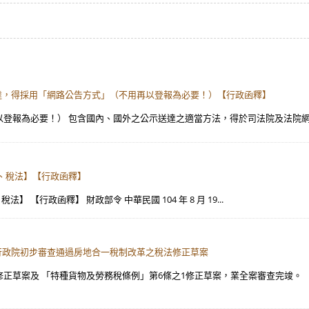
】公示送達，得採用「網路公告方式」（不用再以登報為必要！）【行政函釋】
報為必要！） 包含國內、國外之公示送達之適當方法，得於司法院及法院網站為公
產法、稅法】【行政函釋】
 【行政函釋】 財政部令 中華民國 104 年 8 月 19...
摘要：行政院初步審查通過房地合一稅制改革之稅法修正草案
草案及 「特種貨物及勞務稅條例」第6條之1修正草案，業全案審查完竣。