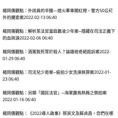
楊岡儒觀點：外送員的辛酸—熄火牽車闖紅燈、警方50公尺
外的攔查案2022-02-13 06:40
楊岡儒觀點：解析某法官當庭霸凌少年案─隱藏在司法正義下
的血與淚2022-02-06 06:40
楊岡儒觀點：酒駕致死等於殺人？論雄檢奇葩起訴案2022-
01-29 06:40
楊岡儒觀點：司法兒少奇案─偷拍少女洗澡無罪案2022-01-
23 06:40
楊岡儒觀點：另類「國民法官」─海軍露鳥熱舞之側拍案
2022-01-16 06:40
楊岡儒觀點：《2022尋人啟事》蔡英文及蘇貞昌，您們在哪