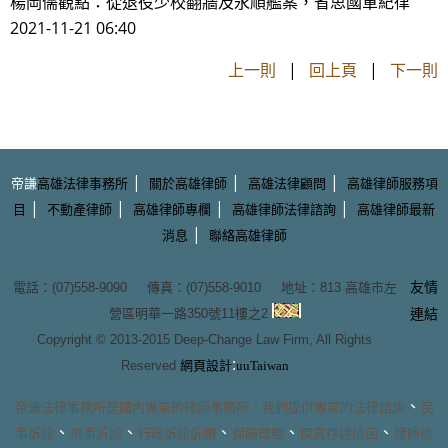
楊岡儒觀點：從退役少校翻牆及永順艦案，省思國軍紀律
2021-11-21 06:40
上一則
|
回上頁
|
下一則
|
|
|
帝謙
高雄法律事務所
關於高雄律師
高雄法律顧問
高雄律師服務項
|
|
|
|
目
不動產律師
高雄律師專欄
高雄律師法律諮詢
高雄律師最新
|
消息
聯絡高雄律師
友情
電話：(07)558-9090 傳真：(07)558-9010 地址：
813 高雄市左
營區明華一路350號11樓之2
連結
Copyright © 2013-2015
Deep-Change Law Firm
, All Rights
:
Reserved
網頁設計
uuTaiwan
、
帝謙法律事務所
是國內專業的
律師事務所
，我們提供專業的
法律諮詢
民
、
、
、
、
、
事訴訟
刑事訴訟
行政訴訟訴願
保險理賠
撰寫存證信函
律師信