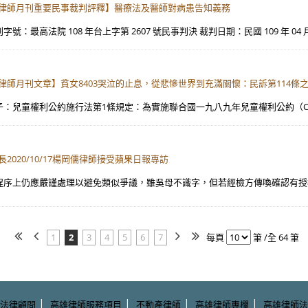
)】【全國律師月刊重要民事裁判評釋】醫療法及醫師對病患告知義務
高法院 108 年台上字第 2607 號民事判決 裁判日期：民國 109 年 04 月 30
【全國律師月刊文章】貧女8403哭泣的止息，從悲慘世界到充滿關懷：民訴第114條
兒童權利公約施行法第1條規定：為實施聯合國一九八九年兒童權利公約（Convention
所長2020/10/17楊岡儒律師接受蘋果日報專訪
序上仍應嚴謹處理以避免類似爭議，雖吳母不識字，但若經檢方傳喚確認有授權
1
2
3
4
5
6
7
每頁
筆 /全 64 筆
|
|
|
|
法律顧問
高雄律師服務項目
不動產律師
高雄律師專欄
高雄律師法