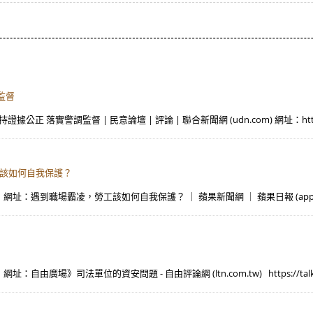
監督
 落實警調監督 | 民意論壇 | 評論 | 聯合新聞網 (udn.com) 網址：https://
工該如何自我保護？
址：遇到職場霸凌，勞工該如何自我保護？ ｜ 蘋果新聞網 ｜ 蘋果日報 (appledaily
由廣場》司法單位的資安問題 - 自由評論網 (ltn.com.tw) https://talk.