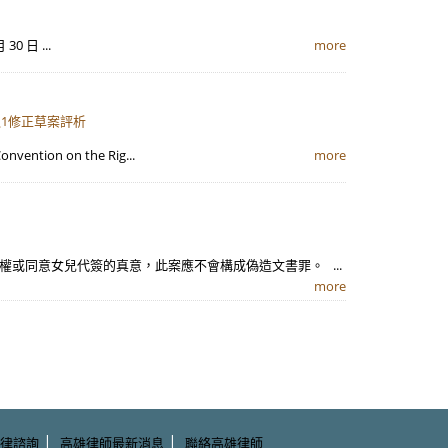
 日 ...
more
之1修正草案評析
 on the Rig...
more
或同意女兒代簽的真意，此案應不會構成偽造文書罪。 ...
more
|
|
律諮詢
高雄律師最新消息
聯絡高雄律師