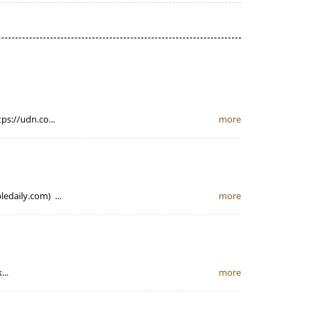
udn.co...
more
.com) ...
more
..
more