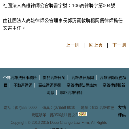
社團法人高雄律師公會聘書字號：106高律聘字第004號
由社團法人高雄律師公會理事長郭清寶敦聘楊岡儒律師擔任
文書主任。
上一則
|
回上頁
|
下一則
|
|
|
帝謙
高雄法律事務所
關於高雄律師
高雄法律顧問
高雄律師服務項
|
|
|
|
目
不動產律師
高雄律師專欄
高雄律師法律諮詢
高雄律師最新
|
消息
聯絡高雄律師
友情
電話：(07)558-9090 傳真：(07)558-9010 地址：
813 高雄市左
營區明華一路350號11樓之2
連結
Copyright © 2013-2015
Deep-Change Law Firm
, All Rights