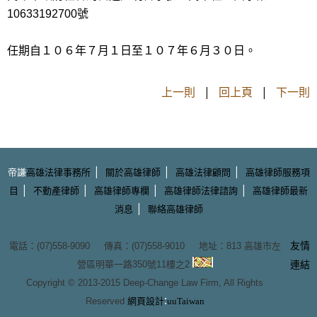
10633192700號
任期自１０６年７月１日至１０７年６月３０日。
上一則
|
回上頁
|
下一則
|
|
|
帝謙
高雄法律事務所
關於高雄律師
高雄法律顧問
高雄律師服務項
|
|
|
|
目
不動產律師
高雄律師專欄
高雄律師法律諮詢
高雄律師最新
|
消息
聯絡高雄律師
友情
電話：(07)558-9090 傳真：(07)558-9010 地址：
813 高雄市左
營區明華一路350號11樓之2
連結
Copyright © 2013-2015
Deep-Change Law Firm
, All Rights
:
Reserved
網頁設計
uuTaiwan