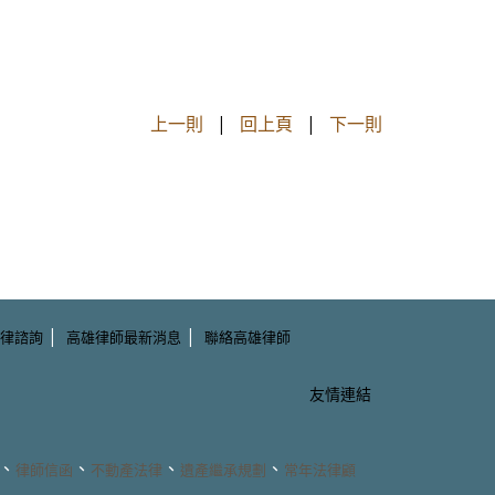
上一則
|
回上頁
|
下一則
|
|
律諮詢
高雄律師最新消息
聯絡高雄律師
友情連結
、
、
、
、
律師信函
不動產法律
遺產繼承規劃
常年法律顧