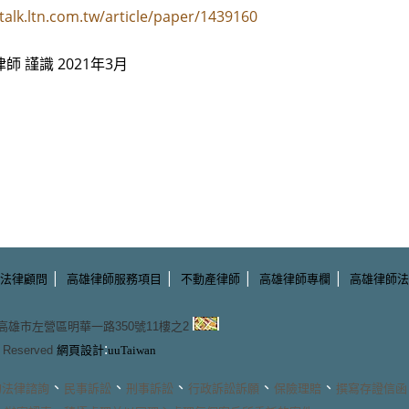
/talk.ltn.com.tw/article/paper/1439160
師 謹識 2021年3月
|
|
|
|
法律顧問
高雄律師服務項目
不動產律師
高雄律師專欄
高雄律師法
3 高雄市左營區明華一路350號11樓之2
:
ts Reserved
網頁設計
uuTaiwan
、
、
、
、
、
的
法律諮詢
民事訴訟
刑事訴訟
行政訴訟訴願
保險理賠
撰寫存證信函