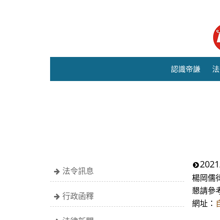
認識帝謙
法
20
法令訊息
楊岡儒律
懇請參
行政函釋
網址：