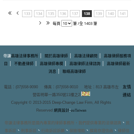
133
134
135
136
137
138
139
140
141
每頁
筆 /全 1403 筆
|
|
|
帝謙
高雄法律事務所
關於高雄律師
高雄法律顧問
高雄律師服務項
|
|
|
|
目
不動產律師
高雄律師專欄
高雄律師法律諮詢
高雄律師最新
|
消息
聯絡高雄律師
友情
電話：(07)558-9090 傳真：(07)558-9010 地址：
813 高雄市左
營區明華一路350號11樓之2
連結
Copyright © 2013-2015
Deep-Change Law Firm
, All Rights
:
Reserved
網頁設計
uuTaiwan
、
帝謙法律事務所
是國內專業的
律師事務所
，我們提供專業的
法律諮詢
民
、
、
、
、
、
事訴訟
刑事訴訟
行政訴訟訴願
保險理賠
撰寫存證信函
律師信