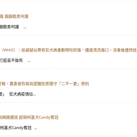
雞蛋 圓圓輕柔呵護
圓輕柔呵護 ...
生組織（WHO）：如被疑似帶有狂犬病毒動物咬抓傷，儘速清洗傷口，消毒後儘快
打疫苗不致死 ...
拉警報，農委會防檢局提醒民眾遵守「二不一要」原則
要」 狂犬病疫情拉...
狗網路選拔 超萌柯基犬Candy奪冠
犬Candy奪冠 ...