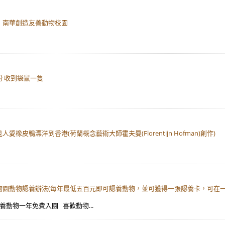
育 南華創造友善動物校園
粉 收到袋鼠一隻
皮鴨漂洋到香港(荷蘭概念藝術大師霍夫曼(Florentijn Hofman)創作)
動物園動物認養辦法(每年最低五百元即可認養動物，並可獲得一張認養卡，可在
認養動物一年免費入園 喜歡動物...