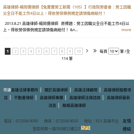
高雄律師-楊岡儒律師【兔寶寶勞工新聞（105）】行政院勞委會：勞工因職
災全日不能工作4日以上，得依勞保條例規定請領傷病給付！
2013.8.21 高雄律師-楊岡儒律師 原標題：勞工因職災全日不能工作4日以
上，得依勞保條例規定請領傷病給付！ &n...
more
1
2
3
4
5
6
7
8
9
10
每頁
筆 /全
114 筆
|
|
|
帝謙
高雄法律事務所
關於高雄律師
高雄法律顧問
高雄律師服務項
|
|
|
|
目
不動產律師
高雄律師專欄
高雄律師法律諮詢
高雄律師最新
|
消息
聯絡高雄律師
友情
電話：(07)558-9090 傳真：(07)558-9010 地址：
813 高雄市左
營區明華一路350號11樓之2
連結