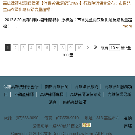
高雄律師-楊岡儒律師【消費者保護資訊(189)】行政院消保會公布：市售兒
童雨衣塑化劑及鉛含量超標！
2013.8.20 高雄律師-楊岡儒律師 原標題：市售兒童雨衣塑化劑及鉛含量超
標！ ...
more
1
2
3
4
5
6
7
8
9
10
每頁
筆 /全
200 筆
|
|
|
帝謙
高雄法律事務所
關於高雄律師
高雄法律顧問
高雄律師服務項
|
|
|
|
目
不動產律師
高雄律師專欄
高雄律師法律諮詢
高雄律師最新
|
消息
聯絡高雄律師
友情
電話：(07)558-9090 傳真：(07)558-9010 地址：
813 高雄市左
營區明華一路350號11樓之2
連結
Copyright © 2013-2015
Deep-Change Law Firm
, All Rights