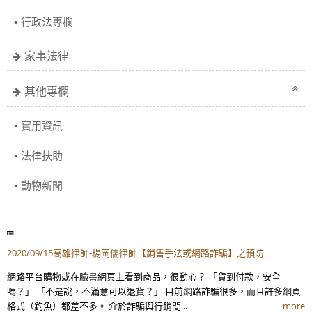
行政法專欄
家事法律
其他專欄
實用資訊
法律扶助
動物新聞
2020/09/15高雄律師-楊岡儒律師【銷售手法或網路詐騙】之預防
網路平台購物或在臉書網頁上看到商品，很動心？ 「貨到付款，安全
嗎？」 「不是說，不滿意可以退貨？」 目前網路詐騙很多，而且許多網頁
格式（釣魚）都差不多。 介於詐騙與行銷間...
more