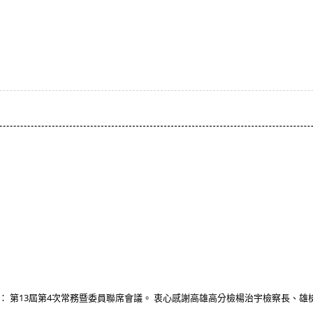
】
雄分會： 第13屆第4次常務暨委員聯席會議。 衷心感謝高雄高分檢楊治宇檢察長、雄