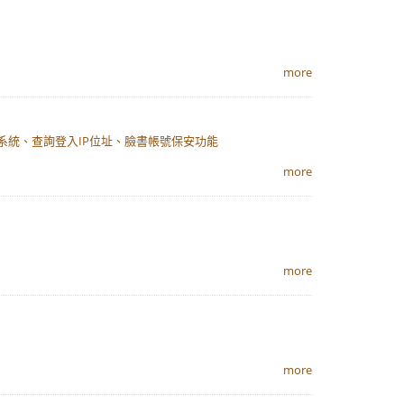
more
號之系統、查詢登入IP位址、臉書帳號保安功能
more
more
more