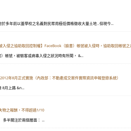
: 政府於多年前以蓋學校之名義對民眾用極低價格徵收大量土地 , 但現今...
號，被入侵之協助取回控制權】FaceBook（臉書）帳號被入侵時，協助取回帳
k（臉書）帳號，被駭客或病毒入侵之狀況時有所聞， &...
2012年8月正式實施（內政部：不動產成交案件實際資訊申報登錄系統）
月上路 &n...
失物之報酬，不得超過1/10
 多半關注於兩個層面： ...