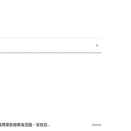
檢周章欽檢察長蒞臨，並就目...
more