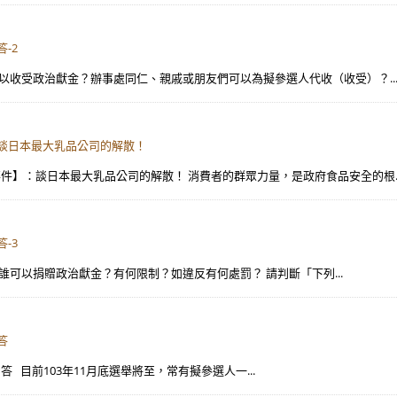
-2
2】誰可以收受政治獻金？辦事處同仁、親戚或朋友們可以為擬參選人代收（收受）？..
】：談日本最大乳品公司的解散！
公司事件】：談日本最大乳品公司的解散！ 消費者的群眾力量，是政府食品安全的根..
-3
3）】誰可以捐贈政治獻金？有何限制？如違反有何處罰？ 請判斷「下列...
答
問答 目前103年11月底選舉將至，常有擬參選人一...