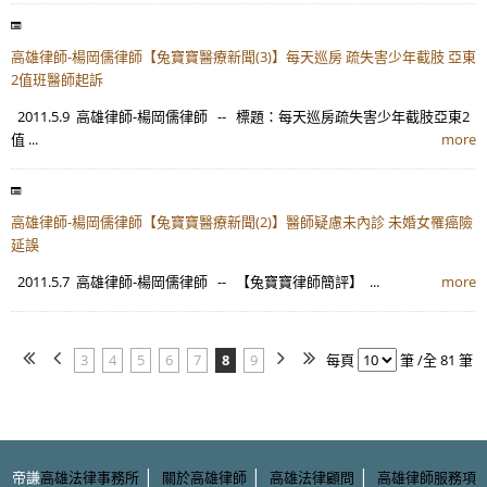
高雄律師-楊岡儒律師【兔寶寶醫療新聞(3)】每天巡房 疏失害少年截肢 亞東
2值班醫師起訴
2011.5.9 高雄律師-楊岡儒律師 -- 標題：每天巡房疏失害少年截肢亞東2
值 ...
more
高雄律師-楊岡儒律師【兔寶寶醫療新聞(2)】醫師疑慮未內診 未婚女罹癌險
延誤
2011.5.7 高雄律師-楊岡儒律師 -- 【兔寶寶律師簡評】 ...
more
3
4
5
6
7
8
9
每頁
筆 /全 81 筆
|
|
|
帝謙
高雄法律事務所
關於高雄律師
高雄法律顧問
高雄律師服務項