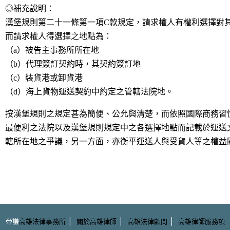
◎補充說明：
漢堡規則第二十一條第一項C款規定，請求權人有權利選擇對
而請求權人得選擇之地點為：
（a）被告主事務所所在地
（b）代理簽訂契約時，其契約簽訂地
（c）裝貨港或卸貨港
（d）海上貨物運送契約中約定之管轄法院地。
按漢堡規則之規定甚為簡便、公允與清楚，而依照國際商務習
最便利之法院以及漢堡規則規定中之各選擇地點而記載於運送
轄所在地之爭議，另一方面，亦衡平運送人與受貨人等之權益
|
|
|
帝謙
高雄法律事務所
關於高雄律師
高雄法律顧問
高雄律師服務項