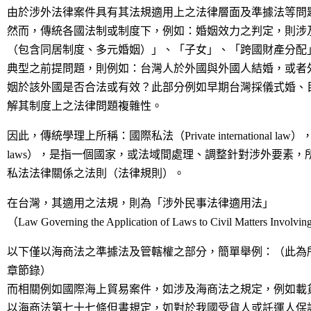
由於涉外法律案件具有其法規適用上之法律層面及準據法等問
然而，傳統各國法制或制度下，例如：婚姻效力之判定，則涉
（包含同居制度、多元婚姻）」、「子女」、「跨國財產分配
典型之前提問題，則例如：台灣人於外國與外國人結婚，或者
姻於該外國是否合法或有效？此部分例如早期台灣採儀式婚、
解其制度上之法律問題複雜性。
因此，傳統學理上所稱：國際私法（Private international law）
laws），是指一個國家，或法域間處理、調整針對涉外要素
私法法律關係之法則（法律規則）。
在台灣，其適用之法規，則為「涉外民事法律適用法」
（Law Governing the Application of Laws to Civil Matters Involvi
以下僅以海商法之準據法及管轄權之部分，簡單舉例：（此為
章節錄）
而相關例如國際海上貿易案件，如涉及海商法之規定，例如載
以海商法第七十七條但書規定，如對於我國受貨人或託運人保