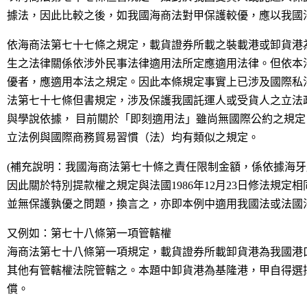
據法，因此比較之後，如我國海商法對甲保護較優，應以我國
依海商法第七十七條之規定，載貨證券所載之裝載港或卸貨港
生之法律關係依涉外民事法律適用法所定應適用法律。但依本
優者，應適用本法之規定。因此本條規定事實上已涉及國際私
法第七十七條但書規定，涉及保護我國託運人或受貨人之立法
與學說依據， 目前關於「即刻適用法」雖尚無國際公約之規
立法例與國際商務貿易習慣（法）均有類似之規定。
(補充說明：我國海商法第七十條之責任限制金額，係依據海牙威
因此關於特別提款權之規定與法國1986年12月23日修法規
並無保護孰優之問題，換言之，亦即本例中適用我國法或法國
又例如：第七十八條第一項管轄權
海商法第七十八條第一項規定，載貨證券所載卸貨港為我國港
其他有管轄權法院管轄之。本題中卸貨港為基隆港，甲自得選
償。