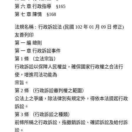
第 六 章 行政指導 §165
第 七 章 陳情 §168
法規名稱 : 行政訴訟法 (民國 102 年 01 月 09 日 修正)
友善列印
第 一 編 總則
第 一 章 行政訴訟事件
第 1 條 （立法宗旨）
行政訴訟以保障人民權益，確保國家行政權之合法行
使，增進司法功能為
宗旨。
第 2 條 （行政訴訟審判權之範圍）
公法上之爭議，除法律別有規定外，得依本法提起行政
訴訟。
第 3 條 （行政訴訟之種類）
前條所稱之行政訴訟，指撤銷訴訟、確認訴訟及給付訴
訟。