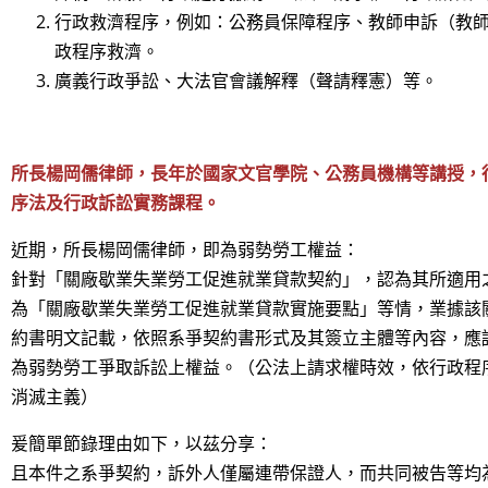
行政救濟程序，例如：公務員保障程序、教師申訴（教師
政程序救濟。
廣義行政爭訟、大法官會議解釋（聲請釋憲）等。
所長楊岡儒律師，長年於國家文官學院、公務員機構等講授，
序法及行政訴訟實務課程。
近期，所長楊岡儒律師，即為弱勢勞工權益：
針對「關廠歇業失業勞工促進就業貸款契約」，認為其所適用
為「關廠歇業失業勞工促進就業貸款實施要點」等情，業據該
約書明文記載，依照系爭契約書形式及其簽立主體等內容，應
為弱勢勞工爭取訴訟上權益。（公法上請求權時效，依行政程序
消滅主義）
爰簡單節錄理由如下，以茲分享：
且本件之系爭契約，訴外人僅屬連帶保證人，而共同被告等均