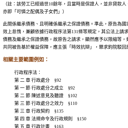
（註：該勞工已經過世10餘年，且當時是保證人，並非貸款人
亦即「可憐之配偶及子女們」）
此間係繼承債務、且明確係繼承之保證債務。準此，原告為國
效上怠惰，兼顧依據行政程序法第131條等規定，其公法上請
債務及繼承之保證債務，故原告之請求，顯然應予以限縮等，
共同被告基於權益保障，應主張「時效抗辯」，懇求鈞院駁回
相關主要範圍例如
：
行政程序法：
第 二 章 行政處分 §92
第 一 節 行政處分之成立 §92
第 二 節 陳述意見及聽證 §102
第 三 節 行政處分之效力 §110
第 三 章 行政契約 §135
第 四 章 法規命令及行政規則 §150
第 五 章 行政計畫 §163