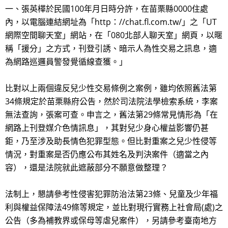
一、張英樺於民國100年月日時分許，在苗栗縣0000住處
內，以電腦連結網址為「http：//chat.fl.com.tw/」之「UT
網際空間聊天室」網站，在「080北部人聊天室」網頁，以暱
稱「援分」之方式，刊登引誘、暗示人為性交易之訊息，適
為網路巡邏員警發覺循線查獲。」
比對以上兩個違反兒少性交易條例之案例，雖均依照舊法第
34條規定於苗栗縣府公告，然於司法院法學檢索系統，李案
無法查詢，張案可查。申言之，舊法第29條常見情形為「在
網路上刊登媒介色情訊息」，其對兒少身心權益影響仍甚
鉅，乃至涉及助長情色犯罪型態。但比對重案之兒少性侵等
情況，對重案是否仍應公布其姓名及判決案件（適當之內
容），還是法院就此遮蔽部分不願意做整理？
法制上，懇請參考性侵害犯罪防治法第23條、兒童及少年福
利與權益保障法49條等規定，並比對現行實務上社會局(處)之
公告（多為補教界或保母等虐兒案件），另請參考臺南地方