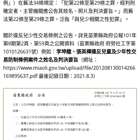
例」）在舊法34條規定：「犯第22條至第29條之罪，經判刑
確定者，主管機關應公告其姓名、照片及判決要旨。」而舊
法第22條至第29條之罪，泛指「與兒少相關之性犯罪」。
關於違反兒少性交易條例之公告，詳見苗栗縣政府公報101年
第8期第2頁、第59頁之公開資料（苗栗縣政府 府勞社工字第
1010126631號）例如：
李坤龍、張英樺違反兒童及少年性交
易防制條例案件之姓名及判決要旨
（網址：
https://www.miaoli.gov.tw/upload/file/201208130014266
169895637.pdf 最後記錄日期：2021.8.3）