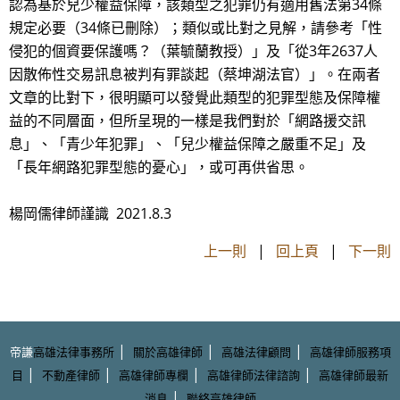
認為基於兒少權益保障，該類型之犯罪仍有適用舊法第34條
規定必要（34條已刪除）；類似或比對之見解，請參考「性
侵犯的個資要保護嗎？（葉毓蘭教授）」及「從3年2637人
因散佈性交易訊息被判有罪談起（蔡坤湖法官）」。在兩者
文章的比對下，很明顯可以發覺此類型的犯罪型態及保障權
益的不同層面，但所呈現的一樣是我們對於「網路援交訊
息」、「青少年犯罪」、「兒少權益保障之嚴重不足」及
「長年網路犯罪型態的憂心」，或可再供省思。
楊岡儒律師謹識 2021.8.3
上一則
|
回上頁
|
下一則
|
|
|
帝謙
高雄法律事務所
關於高雄律師
高雄法律顧問
高雄律師服務項
|
|
|
|
目
不動產律師
高雄律師專欄
高雄律師法律諮詢
高雄律師最新
|
消息
聯絡高雄律師