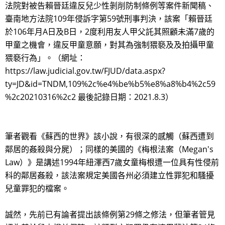
法院對被告賴晉廷違反兒少性剝削防制條例等案件新聞稿、
臺南地方法院109年侵訴字第59號刑事判決，該案「賴晉廷
於106年月A日及B日，2度利用友人甲父託其照顧未滿7歲的
甲童之機會，違反甲童意願，對其為強制猥褻及及拍攝甲童
猥褻行為」。（網址：
https://law.judicial.gov.tw/FJUD/data.aspx?
ty=JD&id=TNDM,109%2c%e4%be%b5%e8%a8%b4%2c59
%2c20210316%2c2 最後記錄日期：2021.8.3）
筆者觀看《蘇西的世界》該小說，有很深的感觸（蘇西遭到
鄰居的姦殺與分屍）；同樣的美國的《梅根法案（Megan's
Law）》是講述1994年紐澤西7歲女童梅根遭一位具有性侵前
科的鄰居姦殺，該法案規定美國各州必須建立性罪犯和騷擾
兒童罪犯的檔案。
誠然，先前已有論者提出該條例第29條之修法，但筆者管見