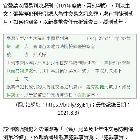
官聲請以簡易判決處刑
（101年度偵字第504號），判決主
文：張英樺犯刊登引誘人為性交易之訊息罪，處有期徒刑貳
月，如易科罰金，以新臺幣壹仟元折算壹日。緩刑貳年。
（圖片2網址：https://bit.ly/3yjE1Ji；最後記錄日期：
2021.8.3）
該個案所觸犯之法條即為「（舊）兒童及少年性交易防制條
例第29條」，依起訴書所載其犯罪事實為：「犯罪事實：