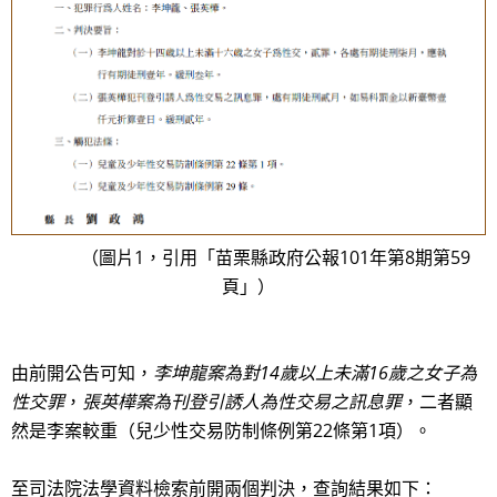
（圖片1，引用「苗栗縣政府公報101年第8期第59
頁」）
由前開公告可知，
李坤龍案為對14歲以上未滿16歲之女子為
性交罪
，
張英樺案為刊登引誘人為性交易之訊息罪
，二者顯
然是李案較重（兒少性交易防制條例第22條第1項）。
至司法院法學資料檢索前開兩個判決，查詢結果如下：