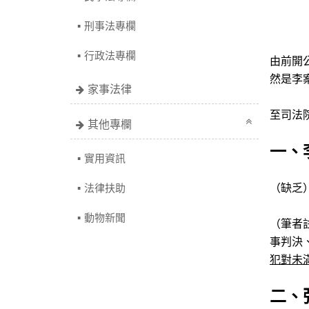
刑事法專欄
行政法專欄
由前開
然是李
家事法律
至司法
其他專欄
一、
實用資訊
（缺乏
法律扶助
動物新聞
（筆者
事判決
犯對未
二、