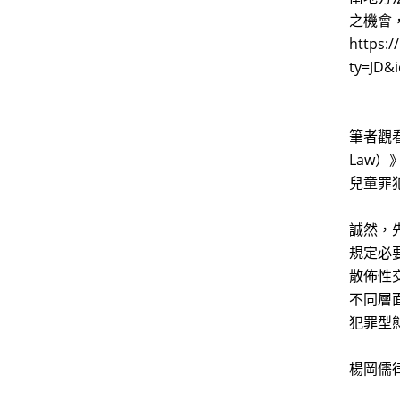
之機會
https:/
ty=JD
筆者觀
Law
兒童罪
誠然，
規定必
散佈性
不同層
犯罪型
楊岡儒律師