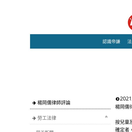
認識帝謙
法
20
楊岡儒律師評論
楊岡儒
勞工法律
按兒童
確定者