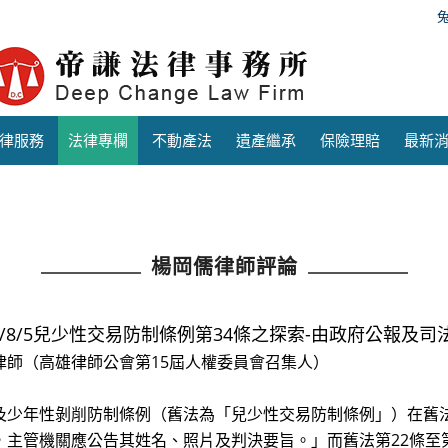
律服務
法律專欄
不動產法
遺產繼承
保險理賠
最新
楊岡儒律師評論
21/8/5​兒少性交易防制條例第34條之探索-由政府公報及
律師（高雄律師公會第15屆人權委員會召集人）
及少年性剝削防制條例（舊法為「兒少性交易防制條例」）在舊法3
，主管機關應公告其姓名、照片及判決要旨。」而舊法第22條至