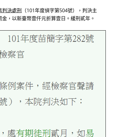
易判決處刑
（101年度偵字第504號），判決主
罰金，以新臺幣壹仟元折算壹日。緩刑貳年。