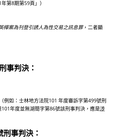
年第8期第59頁」）
英樺案為刊登引誘人為性交易之訊息罪
，二者顯
號刑事判決：
例如：士林地方法院101 年度審訴字第499號刑
但101年度並無湖簡字第86號該刑事判決，應是
涉
號刑事判決：