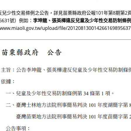
反兒少性交易條例之公告，詳見苗栗縣政府公報101年第8期第2
26631號）例如：
李坤龍、張英樺違反兒童及少年性交易防制條
//www.miaoli.gov.tw/upload/file/2012081300142661698