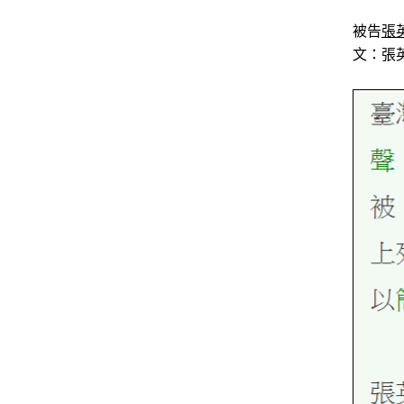
被告
張
文：張