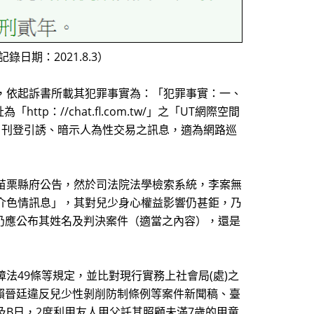
最後記錄日期：2021.8.3）
，依起訴書所載其犯罪事實為：「犯罪事實：一、
p：//chat.fl.com.tw/」之「UT網際空間
，刊登引誘、暗示人為性交易之訊息，適為網路巡
苗栗縣府公告，然於司法院法學檢索系統，李案無
介色情訊息」，其對兒少身心權益影響仍甚鉅，乃
仍應公布其姓名及判決案件（適當之內容），還是
法49條等規定，並比對現行實務上社會局(處)之
賴晉廷違反兒少性剝削防制條例等案件新聞稿、臺
日及B日，2度利用友人甲父託其照顧未滿7歲的甲童