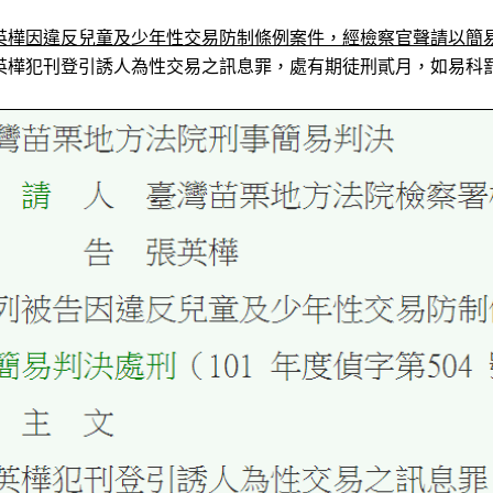
英樺因違反兒童及少年性交易防制條例案件，經檢察官聲請以簡
英樺犯刊登引誘人為性交易之訊息罪，處有期徒刑貳月，如易科