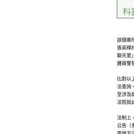
該個案
張英樺於
聊天室
邏員警
比對以
法查詢
至涉及
法院就
法制上
公告（
南地方