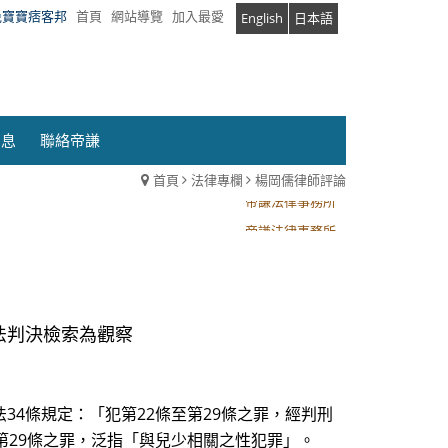
兔寶寶痞客邦
首頁
網站導覽
加入最愛
English
日本語
消息
聯絡帝謙
首頁
法律專欄
楊岡儒律師評論
帝謙法律事務所
帝謙法律事務所
司法判決檢索為觀察
4條規定：「犯第22條至第29條之罪，經判刑
第29條之罪，泛指「與兒少相關之性犯罪」。