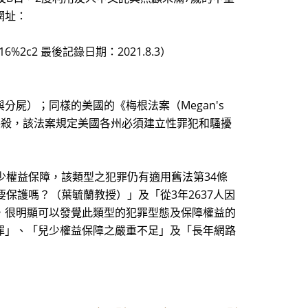
網址：
0316%2c2 最後記錄日期：2021.8.3）
屍）；同樣的美國的《梅根法案（Megan's
居姦殺，該法案規定美國各州必須建立性罪犯和騷擾
少權益保障，該類型之犯罪仍有適用舊法第34條
保護嗎？（葉毓蘭教授）」及「從3年2637人因
，很明顯可以發覺此類型的犯罪型態及保障權益的
罪」、「兒少權益保障之嚴重不足」及「長年網路