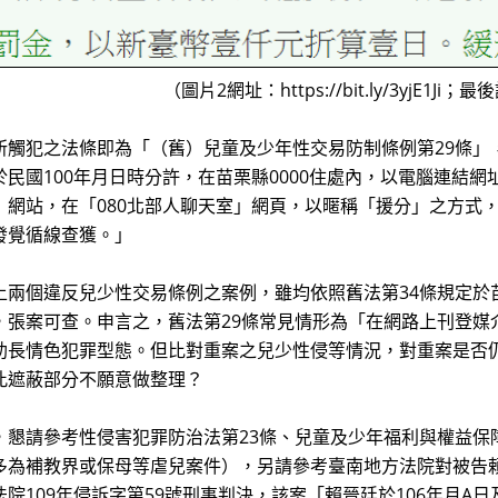
（圖片2網址：https://bit.ly/3yjE1Ji；
所觸犯之法條即為「（舊）兒童及少年性交易防制條例第29條」
民國100年月日時分許，在苗栗縣0000住處內，以電腦連結網址為「htt
」網站，在「080北部人聊天室」網頁，以暱稱「援分」之方式
發覺循線查獲。」
上兩個違反兒少性交易條例之案例，雖均依照舊法第34條規定於
，張案可查。申言之，舊法第29條常見情形為「在網路上刊登媒
助長情色犯罪型態。但比對重案之兒少性侵等情況，對重案是否
此遮蔽部分不願意做整理？
，懇請參考性侵害犯罪防治法第23條、兒童及少年福利與權益保障
多為補教界或保母等虐兒案件），另請參考臺南地方法院對被告
法院109年侵訴字第59號刑事判決，該案「賴晉廷於106年月A