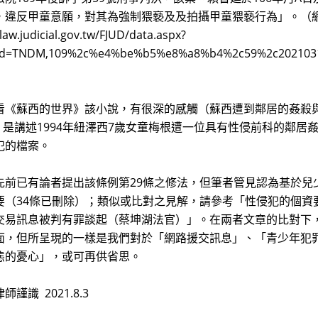
，違反甲童意願，對其為強制猥褻及及拍攝甲童猥褻行為」。（
/law.judicial.gov.tw/FJUD/data.aspx?
&id=TNDM,109%2c%e4%be%b5%e8%a8%b4%2c59%2c2021
看《蘇西的世界》該小說，有很深的感觸（蘇西遭到鄰居的姦殺與分
）》是講述1994年紐澤西7歲女童梅根遭一位具有性侵前科的鄰
犯的檔案。
先前已有論者提出該條例第29條之修法，但筆者管見認為基於兒
要（34條已刪除）；類似或比對之見解，請參考「性侵犯的個資要
交易訊息被判有罪談起（蔡坤湖法官）」。在兩者文章的比對下
面，但所呈現的一樣是我們對於「網路援交訊息」、「青少年犯
態的憂心」，或可再供省思。
謹識 2021.8.3