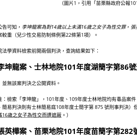
（圖片1，引用「苗栗縣政府公報101
公告可知，
李坤龍案為對14歲以上未滿16歲之女子為性交罪
，
張
案較重（兒少性交易防制條例第22條第1項）。
院法學資料檢索前開兩個判決，查詢結果如下：
李坤龍案、士林地院101年度湖簡字第86
）並無該案判決之公開資料。
註：檢索「李坤龍」，101年度、109年度士林地院均有毒品案件（
、簡易判決則有士林簡易庭108年度士簡字第 875 號刑事判決）
滿16歲之女子為性交而遭遮蔽
。）
張英樺案、苗栗地院101年度苗簡字第282