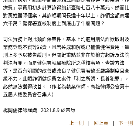
療費」等費用初步計算詐得約新臺幣七百八十萬元。然而比
對黃姓醫師個案，其詐領期間長達十年以上，詐領金額高達
六千萬？健保署查核制度上到底出了什麼問題？
司法實務上對此類詐保案件，基本上均適用刑法詐欺取財及
業務登載不實等罪責，且若達成和解或已補償健保費用，量
刑上多予以被告緩刑。但關鍵重點並非在於檢方起訴及法院
判決有罪，而是健保署就醫療院所之稽核事項、查證方法
等，是否有明顯的改善或改良？健保署若缺乏嚴謹制度且查
緝不力，此類詐領健保費之案件「利之所誘、長養犯罪」，
必然無法獲得改善。（作者為執業律師、高雄律師公會第十
五屆人權委員會召集人）
楊岡儒律師謹識 2021.8.9 於帝謙
上一則
|
回上頁
|
下一則