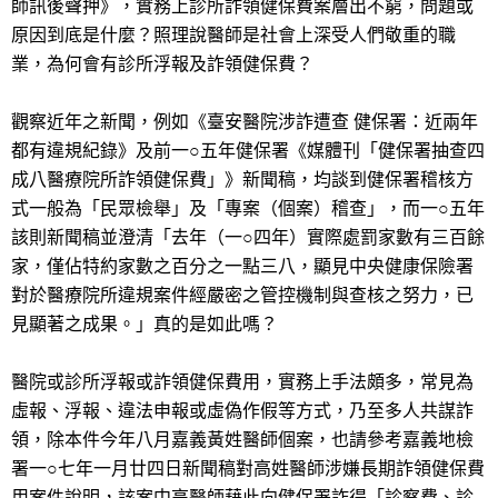
師訊後聲押》，實務上診所詐領健保費案層出不窮，問題或
原因到底是什麼？照理說醫師是社會上深受人們敬重的職
業，為何會有診所浮報及詐領健保費？
觀察近年之新聞，例如《臺安醫院涉詐遭查 健保署：近兩年
都有違規紀錄》及前一○五年健保署《媒體刊「健保署抽查四
成八醫療院所詐領健保費」》新聞稿，均談到健保署稽核方
式一般為「民眾檢舉」及「專案（個案）稽查」，而一○五年
該則新聞稿並澄清「去年（一○四年）實際處罰家數有三百餘
家，僅佔特約家數之百分之一點三八，顯見中央健康保險署
對於醫療院所違規案件經嚴密之管控機制與查核之努力，已
見顯著之成果。」真的是如此嗎？
醫院或診所浮報或詐領健保費用，實務上手法頗多，常見為
虛報、浮報、違法申報或虛偽作假等方式，乃至多人共謀詐
領，除本件今年八月嘉義黃姓醫師個案，也請參考嘉義地檢
署一○七年一月廿四日新聞稿對高姓醫師涉嫌長期詐領健保費
用案件說明，該案中高醫師藉此向健保署詐得「診察費、診